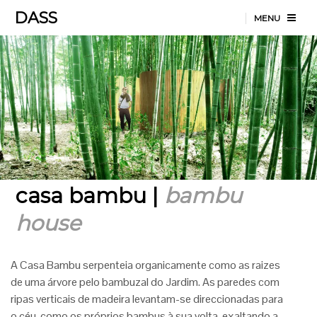
DASS
MENU
casa bambu |
bambu
house
A Casa Bambu serpenteia organicamente como as raizes
de uma árvore pelo bambuzal do Jardim. As paredes com
ripas verticais de madeira levantam-se direccionadas para
o céu, como os próprios bambus à sua volta, exaltando a