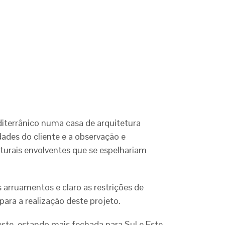
diterrânico numa casa de arquitetura
ades do cliente e a observação e
turais envolventes que se espelhariam
 arruamentos e claro as restrições de
ara a realização deste projeto.
ste, estando mais fechada para Sul e Este,