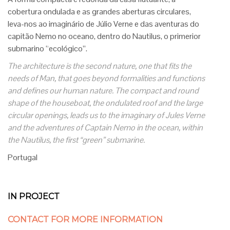
cobertura ondulada e as grandes aberturas circulares,
leva-nos ao imaginário de Júlio Verne e das aventuras do
capitão Nemo no oceano, dentro do Nautilus, o primerior
submarino “ecológico”.
The architecture
is
the
second nature
, one that
fits the
needs of Man
,
that goes beyond
formalities
and
functions
and
defines our
human nature.
The
compact and round
shape of
the
houseboat,
the ondulated
roof
and the large
circular openings
, leads us
to the imaginary
of
Jules Verne
and
the adventures of
Captain
Nemo
in the ocean,
within
the
Nautilus
,
the
first
“green”
submarine
.
Portugal
IN PROJECT
CONTACT FOR MORE INFORMATION